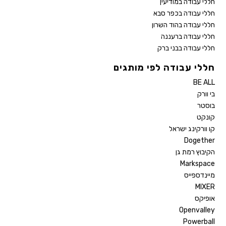
חללי עבודה במודיעין
חללי עבודה בכפר סבא
חללי עבודה בהוד השרון
חללי עבודה ברעננה
חללי עבודה בבני ברק
חללי עבודה לפי מותגים
BE ALL
בי וורק
בוסטר
קונקט
קו וורקינג ישראל
Dogether
הקיבוץ רמת גן
Markspace
מיינדספייס
MIXER
אופיקס
Openvalley
Powerball