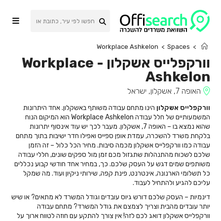
Ski
t
conten
Workplace Ashkelon
>
Spaces
>
וורקפלייס אשקלון
-
Workplace
Ashkelon
האופה 7, אשקלון, ישראל
וורקפלייס אשקלון
הינו מתחם עבודה משותף באשקלון. אחד היתרונות
המשמעותיים של חלל עבודה Workplace Ashkelon הוא המיקום הנוח
שהוא נמצא בו – האופה 7, אשקלון. מעבר לכך יש עוד אינסוף יתרונות
בלקחת משרד להשכרה, עמדת אופן ספייס ואפילו חדר ישיבות בתוך מתחם
עבודה כמו וורקפלייס אשקלון מכמה סיבות. מחיר הכל כלול – זה הזמן
שלכם לשכוח מהתנהלות שתגזול מכם זמן מול ספקים שונים, חללי עבודה
משותפים שמים דגש על העסק שלכם. כך, במחיר אחד חודשי קבוע נכללים
כל תשלומי הארנונה, אינטרנט, פינת קפה, שירותי ניקיון ועוד. מה שמקל
עליכם להגיע ולהתחיל לעבוד.
דינמיות – העסק שלכם דורש גיוס עובדים וגודל המשרד לא מתאים? או שיש
יותר עובדים מהבית וצריך לצמצם את גודל המשרד? מתחם עבודה
וורקפלייס אשקלון דואג לכם לזה! אין צורך להתקע עם חוזה לטווח ארוך על