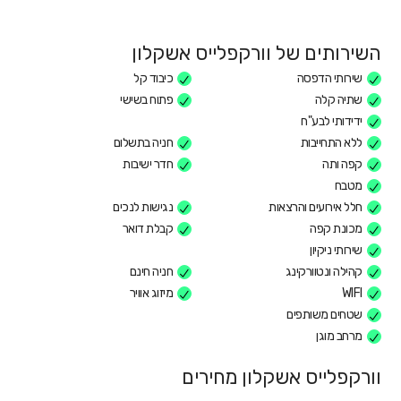
השירותים של וורקפלייס אשקלון
שירותי הדפסה
כיבוד קל
שתיה קלה
פתוח בשישי
ידידותי לבע"ח
ללא התחייבות
חניה בתשלום
קפה ותה
חדר ישיבות
מטבח
חלל אירועים והרצאות
נגישות לנכים
מכונת קפה
קבלת דואר
שירותי ניקיון
קהילה ונטוורקינג
חניה חינם
WIFI
מיזוג אוויר
שטחים משותפים
מרחב מוגן
וורקפלייס אשקלון מחירים