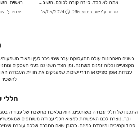
אתה לא לבד, כי זה קורה לכולם. חשוב...
ראשית, חשוב
2
פורסם ע"י
צוות Offisearch
15/05/2024
פורסם ע"י
צוות rch
ח
בשנים האחרונות עולם התעסוקה עבר שינוי ניכר לעין ומאוד משמעותי. 
מקצועיים ובלוח זמנים משתנה. ומן הצד השני גם בעלי העסקים ונותנ
עמדות אופן ספייס או חדרי ישיבות שמעניקים את חוויית העבודה ה
להשכיר ח
חללי 
התכנון של חללי עבודה משותפים, הוא מלאכת מחשבת של עבודה בסגנון מ
וכך, נוצרת לכם האפשרות למצוא חללי עבודה משותפים שמאפשרים 
פרודוקטיבית ומיוחדת במינה. כמובן שאם החברה שלכם עוברת שינוי