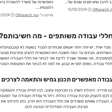
 להבין שיש סוגים שונים של...
האפשרות של משרד להשכרה נראי
רלוונטית....
Offisea
12/05/2024
פורסם ע"י
צוות Offisearch
/2024
ללי עבודה משותפים - מה חשיבותם?
מצד אחד, יש יותר ויותר אנשים שבוחרים לעבוד בשעות לא קונבנציונליות.
י השירותים, מבינים עד כמה חשובה היא האפשרות להציע פתרונות מגווני
אולטימטיבית. מה שאומר שצריך לדעת איך לבחור את חללי העבודה המשות
ללי עבודה, באופן זמני או קבוע, אז למה לא לבחור את המקומות הטובים
עבודה מאפשרים תכנון גמיש והתאמה לצרכים 
ודרני. היכולת לשלב בין טכניקות עיצוב, לבין חוויית עבודה ותעסוק
לכם להעניק סביבת עבודה כוללת. רחל מי עמדת העבודה ועד למטבח א
ים, העובדה שאתם משכירים את חלל העבודה היא יתרון. ניתן להרחיב
סביבת העבודה המודולרית הנכונה לכם.