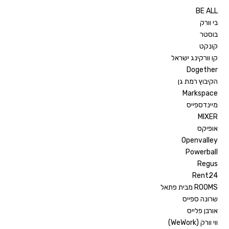
BE ALL
בי וורק
בוסטר
קונקט
קו וורקינג ישראל
Dogether
הקיבוץ רמת גן
Markspace
מיינדספייס
MIXER
אופיקס
Openvalley
Powerball
Regus
Rent24
ROOMS מבית פתאל
שרונה ספייס
אורבן פלייס
ווי וורק (WeWork)