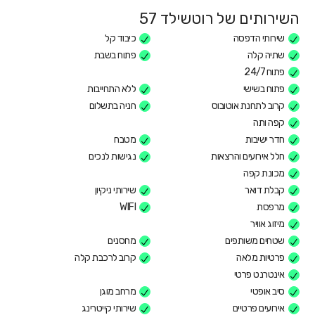
השירותים של רוטשילד 57
שירותי הדפסה
כיבוד קל
שתיה קלה
פתוח בשבת
פתוח 24/7
פתוח בשישי
ללא התחייבות
קרוב לתחנת אוטובוס
חניה בתשלום
קפה ותה
חדר ישיבות
מטבח
חלל אירועים והרצאות
נגישות לנכים
מכונת קפה
קבלת דואר
שירותי ניקיון
מרפסת
WIFI
מיזוג אוויר
שטחים משותפים
מחסנים
פרטיות מלאה
קרוב לרכבת קלה
אינטרנט פרטי
סיב אופטי
מרחב מוגן
אירועים פרטיים
שירותי קייטרינג