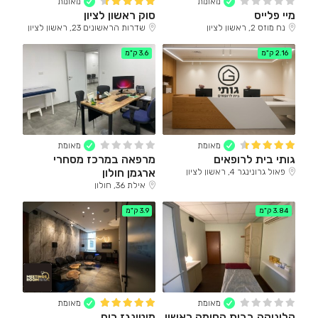
מאומת
מאומת
מיי פלייס
סוק ראשון לציון
נח מוזס 2, ראשון לציון
שדרות הראשונים 23, ראשון לציון
2.16 ק"מ
3.6 ק"מ
מאומת
מאומת
גותי בית לרופאים
מרפאה במרכז מסחרי
ארגמן חולון
פאול גרונינגר 4, ראשון לציון
אילת 36, חולון
3.84 ק"מ
3.9 ק"מ
מאומת
מאומת
קליניקה בבית הסומה ראשון
מיטינגז רום