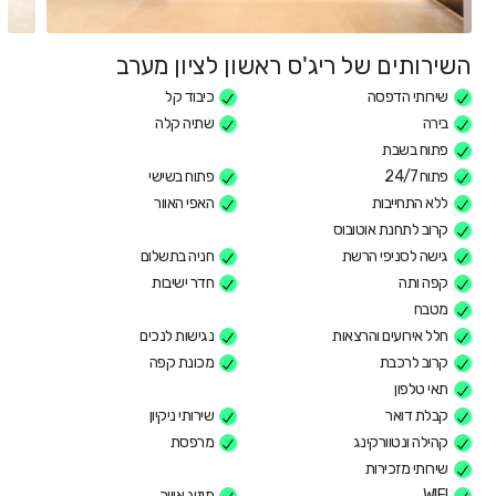
השירותים של ריג'ס ראשון לציון מערב
שירותי הדפסה
כיבוד קל
בירה
שתיה קלה
פתוח בשבת
פתוח 24/7
פתוח בשישי
ללא התחייבות
האפי האוור
קרוב לתחנת אוטובוס
גישה לסניפי הרשת
חניה בתשלום
קפה ותה
חדר ישיבות
מטבח
חלל אירועים והרצאות
נגישות לנכים
קרוב לרכבת
מכונת קפה
תאי טלפון
קבלת דואר
שירותי ניקיון
קהילה ונטוורקינג
מרפסת
שירותי מזכירות
WIFI
מיזוג אוויר