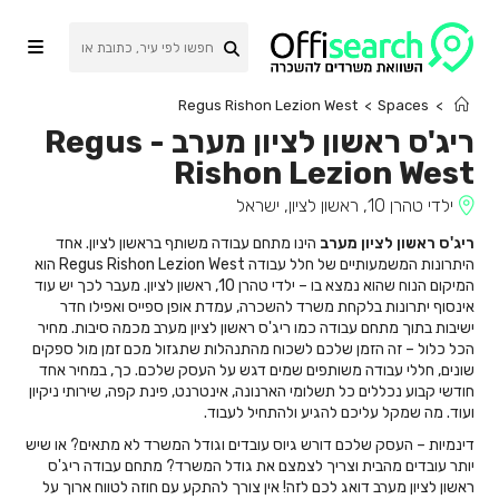
Ski
t
conten
Regus Rishon Lezion West
>
Spaces
>
ריג'ס ראשון לציון מערב
-
Regus
Rishon Lezion West
ילדי טהרן 10, ראשון לציון, ישראל
ריג'ס ראשון לציון מערב
הינו מתחם עבודה משותף בראשון לציון. אחד
היתרונות המשמעותיים של חלל עבודה Regus Rishon Lezion West הוא
המיקום הנוח שהוא נמצא בו – ילדי טהרן 10, ראשון לציון. מעבר לכך יש עוד
אינסוף יתרונות בלקחת משרד להשכרה, עמדת אופן ספייס ואפילו חדר
ישיבות בתוך מתחם עבודה כמו ריג'ס ראשון לציון מערב מכמה סיבות. מחיר
הכל כלול – זה הזמן שלכם לשכוח מהתנהלות שתגזול מכם זמן מול ספקים
שונים, חללי עבודה משותפים שמים דגש על העסק שלכם. כך, במחיר אחד
חודשי קבוע נכללים כל תשלומי הארנונה, אינטרנט, פינת קפה, שירותי ניקיון
ועוד. מה שמקל עליכם להגיע ולהתחיל לעבוד.
דינמיות – העסק שלכם דורש גיוס עובדים וגודל המשרד לא מתאים? או שיש
יותר עובדים מהבית וצריך לצמצם את גודל המשרד? מתחם עבודה ריג'ס
ראשון לציון מערב דואג לכם לזה! אין צורך להתקע עם חוזה לטווח ארוך על