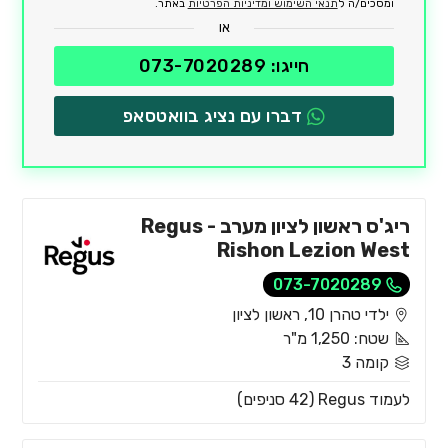
ומסכים/ה ל
תנאי השימוש ומדיניות הפרטיות
באתר.
או
חייגו: 073-7020289
דברו עם נציג בוואטסאפ
ריג'ס ראשון לציון מערב - Regus
Rishon Lezion West
073-7020289
ילדי טהרן 10, ראשון לציון
שטח: 1,250 מ"ר
קומה 3
לעמוד Regus (42 סניפים)