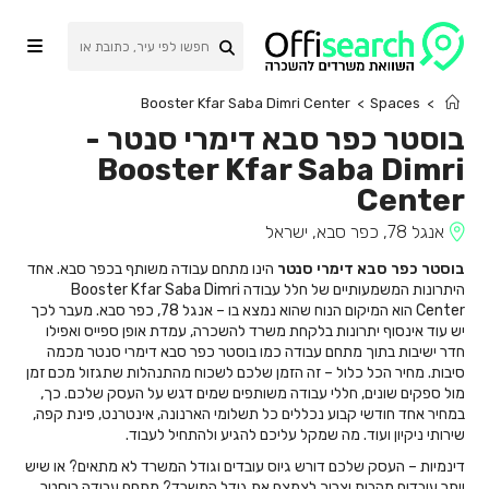
Ski
t
conten
Booster Kfar Saba Dimri Center
>
Spaces
>
בוסטר כפר סבא דימרי סנטר
-
Booster Kfar Saba Dimri
Center
אנגל 78, כפר סבא, ישראל
בוסטר כפר סבא דימרי סנטר
הינו מתחם עבודה משותף בכפר סבא. אחד
היתרונות המשמעותיים של חלל עבודה Booster Kfar Saba Dimri
Center הוא המיקום הנוח שהוא נמצא בו – אנגל 78, כפר סבא. מעבר לכך
יש עוד אינסוף יתרונות בלקחת משרד להשכרה, עמדת אופן ספייס ואפילו
חדר ישיבות בתוך מתחם עבודה כמו בוסטר כפר סבא דימרי סנטר מכמה
סיבות. מחיר הכל כלול – זה הזמן שלכם לשכוח מהתנהלות שתגזול מכם זמן
מול ספקים שונים, חללי עבודה משותפים שמים דגש על העסק שלכם. כך,
במחיר אחד חודשי קבוע נכללים כל תשלומי הארנונה, אינטרנט, פינת קפה,
שירותי ניקיון ועוד. מה שמקל עליכם להגיע ולהתחיל לעבוד.
דינמיות – העסק שלכם דורש גיוס עובדים וגודל המשרד לא מתאים? או שיש
יותר עובדים מהבית וצריך לצמצם את גודל המשרד? מתחם עבודה בוסטר