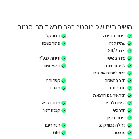
השירותים של בוסטר כפר סבא דימרי סנטר
שירותי הדפסה
כיבוד קל
שתיה קלה
פתוח בשבת
פתוח 24/7
פתוח בשישי
ידידותי לבע"ח
ללא התחייבות
האפי האוור
קרוב לתחנת אוטובוס
חניה בתשלום
קפה ותה
חדר ישיבות
מטבח
חלל אירועים והרצאות
נגישות לנכים
מכונת קפה
חדר כיף
קבלת דואר
שירותי ניקיון
קהילה ונטוורקינג
חניה חינם
מרפסת
WIFI