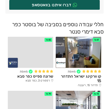
דברו איתנו בוואטסאפ
חללי עבודה נוספים בסביבה של בוסטר כפר
סבא דימרי סנטר
61 מ'
65 מ'
מאומת
מאומת
קו וורקינג ישראל התדהר
שרונה ספייס כפר סבא
15
רפפורט 3, כפר סבא
תדהר 15, רעננה
73 מ'
79 מ'