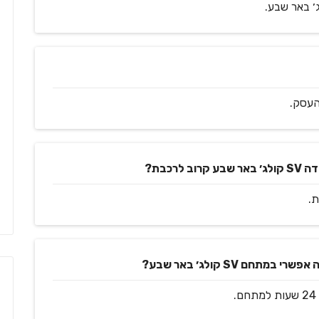
העסק.
כבת?
ם SV קולג׳ באר שבע?