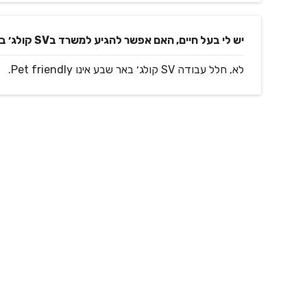
יש לי בעל חיים, האם אפשר להגיע למשרד בSV קולג׳ באר שבע איתו?
לא, חלל עבודה SV קולג׳ באר שבע אינו Pet friendly.