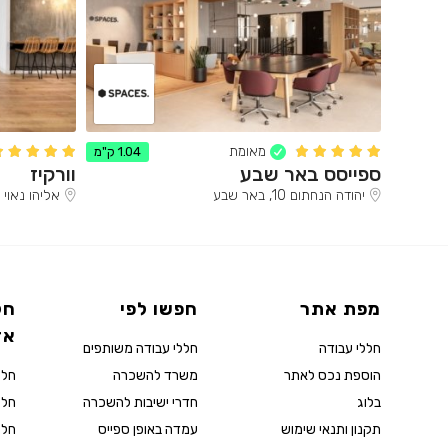
מאומת
1.04 ק"מ
ספייסס באר שבע
וורקיז
יהודה הנחתום 10, באר שבע
אליהו נאוי 24, באר שבע
מפת אתר
חפשו לפי
חל
אז
חללי עבודה
חללי עבודה משותפים
הוספת נכס לאתר
משרד להשכרה
חלל
בלוג
חדרי ישיבות להשכרה
חלל
תקנון ותנאי שימוש
עמדה באופן ספייס
חלל