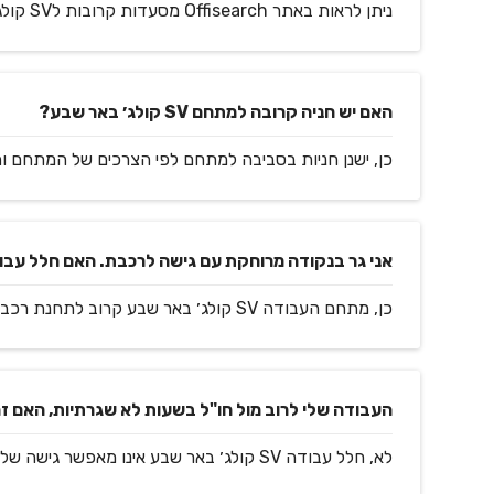
ניתן לראות באתר Offisearch מסעדות קרובות לSV קולג׳ באר שבע.
האם יש חניה קרובה למתחם SV קולג׳ באר שבע?
כן, ישנן חניות בסביבה למתחם לפי הצרכים של המתחם ו
אני גר בנקודה מרוחקת עם גישה לרכבת. האם חלל עבודה SV קולג׳ באר שבע קרוב לר
כן, מתחם העבודה SV קולג׳ באר שבע קרוב לתחנת רכבת.
העבודה שלי לרוב מול חו"ל בשעות לא שגרתיות, האם זה אפשרי במתח
לא, חלל עבודה SV קולג׳ באר שבע אינו מאפשר גישה של 24 שעות למתחם.