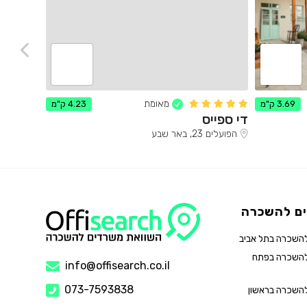
מאומת
3.69 ק"מ
4.23 ק"מ
די ספייס
חלקיקי 
הפועלים 23, באר שבע
חלקיקי 
ם להשכרה
השכרה בתל אביב
להשכרה בפתח
info@offisearch.co.il
073-7593838
השכרה בראשון