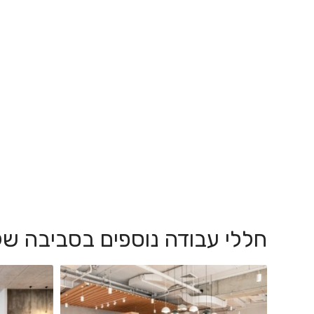
חללי עבודה נוספים בסביבה של SV קולג׳ באר ש