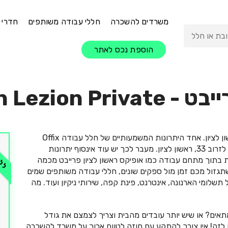
משרדים להשכרה
חללי עבודה משותפים
חדרי 
הוספת נכס לאתר
ייבט
-
n Lezion Private
הינו מתחם עבודה משותף בראשון לציון. אחד היתרונות המשמעותיים של חלל עבודה Offix
ללא 
Rishon Lezion Private הוא המיקום הנוח שהוא נמצא בו – לזרוב 33, ראשון לציון. מעבר לכך יש עוד אינסוף יתרונות
 בתוך מתחם עבודה כמו אופיקס ראשון לציון פרייבט מכמה
גזול מכם זמן מול ספקים שונים, חללי עבודה משותפים שמים
לומי הארנונה, אינטרנט, פינת קפה, שירותי ניקיון ועוד. מה
תאים? או שיש יותר עובדים מהבית וצריך לצמצם את גודל
 לזה! אין צורך להתקע עם חוזה לטווח ארוך על משרד להשכרה