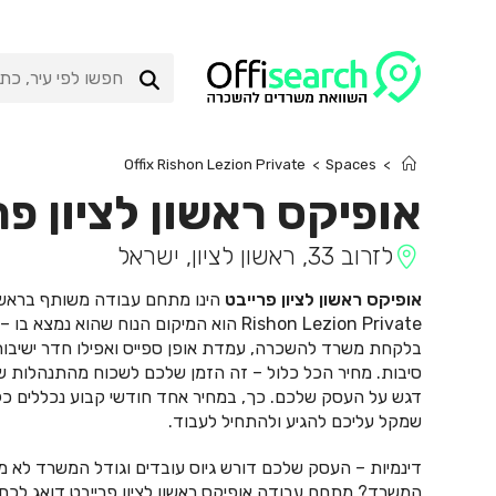
Ski
t
conten
Offix Rishon Lezion Private
>
Spaces
>
אופיקס ראשון לציון פר
לזרוב 33, ראשון לציון, ישראל
אופיקס ראשון לציון פרייבט
בלקחת משרד להשכרה, עמדת אופן ספייס ואפילו חדר ישיבות
סיבות. מחיר הכל כלול – זה הזמן שלכם לשכוח מהתנהלות שת
דגש על העסק שלכם. כך, במחיר אחד חודשי קבוע נכללים כל תש
שמקל עליכם להגיע ולהתחיל לעבוד.
דינמיות – העסק שלכם דורש גיוס עובדים וגודל המשרד לא מ
המשרד? מתחם עבודה אופיקס ראשון לציון פרייבט דואג לכם