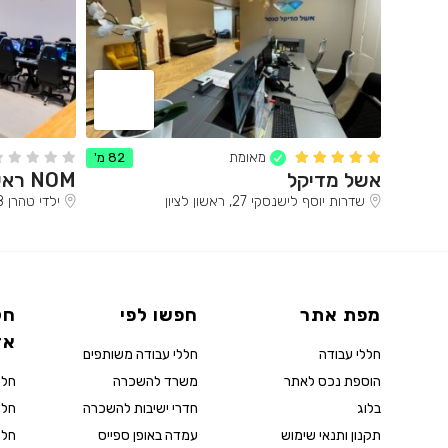
מאומת
82 מ'
אשל מדיקל
NOM ראשון לציון
שדרות יוסף לישנסקי 27, ראשון לציון
ילדי טהרן 8, ראשון לציון
מפת אתר
חפשו לפי
חל
אז
חללי עבודה
חללי עבודה משותפים
הוספת נכס לאתר
משרד להשכרה
חלל
בלוג
חדרי ישיבות להשכרה
חלל
תקנון ותנאי שימוש
עמדה באופן ספייס
חלל