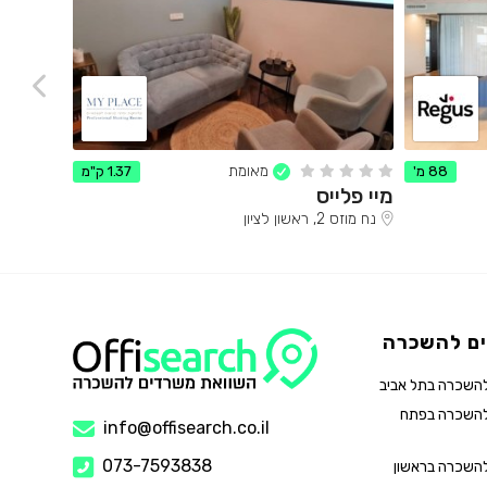
מאומת
88 מ'
1.37 ק"מ
מיי פלייס
סוק ראש
נח מוזס 2, ראשון לציון
שדרות הראשוני
ם להשכרה
השכרה בתל אביב
להשכרה בפתח
info@offisearch.co.il
073-7593838
השכרה בראשון