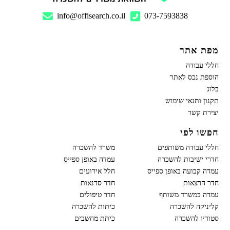
info@offisearch.co.il
073-7593838
מפת אתר
חללי עבודה
הוספת נכס לאתר
בלוג
תקנון ותנאי שימוש
יצירת קשר
חפשו לפי
חללי עבודה משותפים
משרד להשכרה
חדרי ישיבות להשכרה
עמדה באופן ספייס
עמדה קבועה באופן ספייס
חלל אירועים
חדר הרצאות
חדר סדנאות
עמדה במשרד משותף
חדר טיפולים
קליניקה להשכרה
כיתות להשכרה
סטודיו להשכרה
כיתת מחשבים