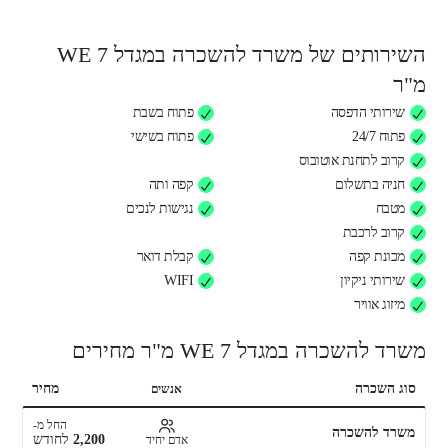
השירותים של משרד להשכרה במגדל WE 7
מ"ר
שירותי הדפסה
פתוח בשבת
פתוח 24/7
פתוח בשישי
קרוב לתחנת אוטובוס
חניה בתשלום
קפה ותה
מטבח
נגישות לנכים
קרוב לרכבת
מכונת קפה
קבלת דואר
שירותי ניקיון
WIFI
מיזוג אוויר
משרד להשכרה במגדל WE 7 מ"ר מחירים
סוג השכרה
מחיר
אנשים
החל מ-
משרד להשכרה
2,200
לחודש
אדם יחיד