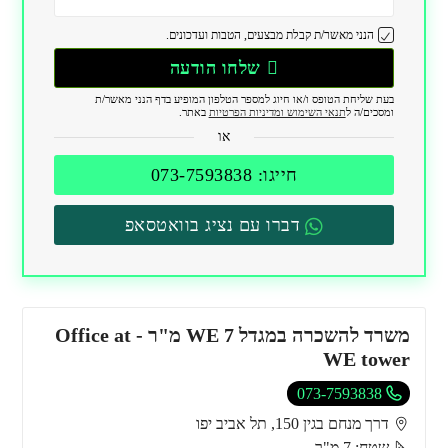
הנני מאשר/ת קבלת מבצעים, הטבות ועדכונים.
שלחו הודעה
בעת שליחת הטופס ו/או חיוג למספר הטלפון המופיע בדף הנני מאשר/ת
ומסכים/ה ל
תנאי השימוש ומדיניות הפרטיות
באתר.
או
חייגו: 073-7593838
דברו עם נציג בוואטסאפ
משרד להשכרה במגדל WE 7 מ"ר - Office at
WE tower
073-7593838
דרך מנחם בגין 150, תל אביב יפו
שטח: 7 מ"ר