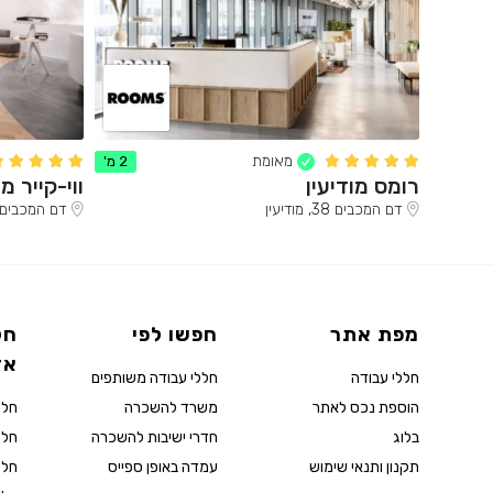
מאומת
2 מ'
רומס מודיעין
ווי-קייר מו
דם המכבים 38, מודיעין
דם המכבים 38, מודיעי
מפת אתר
חפשו לפי
חל
אז
חללי עבודה
חללי עבודה משותפים
הוספת נכס לאתר
משרד להשכרה
חלל
בלוג
חדרי ישיבות להשכרה
חלל
תקנון ותנאי שימוש
עמדה באופן ספייס
חלל