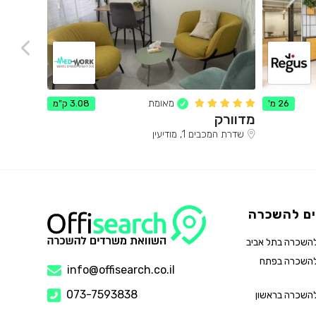
מאומת
26 מ'
3.08 ק"מ
מדוורק
אם-דוט
שדרת המכבים 1, מודיעין
המעיין 44, מודיעין
ם להשכרה
השכרה בתל אביב
להשכרה בפתח
info@offisearch.co.il
073-7593838
השכרה בראשון