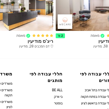
מאומת
מאומת
2 מ'
דיעין
ריג'ס מודיעין
ן
דם המכבים 28, מודיעין
לי עבודה לפי
חללי עבודה לפי
משרדי
ורים
מותגים
משרדים ל
י עבודה בתל אביב
BE ALL
משרדים 
תקווה
י עבודה בפתח תקווה
בי וורק
משרדים ל
י עבודה בראשון לציון
בוסטר
לציון