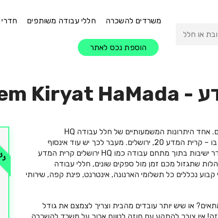
משרדים להשכרה
חללי עבודה משותפים
חדרי 
הוספת נכס לאתר
em Kiryat HaMada
-
הינו מתחם עבודה משותף בירושלים. אחד היתרונות המשמעותיים של חלל עבודה HQ
ללא 
Jerusalem Kiryat HaMada הוא המיקום הנוח שהוא נמצא בו – קרית המדע 20, ירושלים. מעבר לכך יש עוד אינסוף
יתרונות בלקחת משרד להשכרה, עמדת אופן ספייס ואפילו חדר ישיבות בתוך מתחם עבודה כמו HQ ירושלים קרית המדע
לות שתגזול מכם זמן מול ספקים שונים, חללי עבודה
וע נכללים כל תשלומי הארנונה, אינטרנט, פינת קפה, שירותי
תאים? או שיש יותר עובדים מהבית וצריך לצמצם את גודל
דע דואג לכם לזה! אין צורך להתקע עם חוזה לטווח ארוך על משרד להשכרה