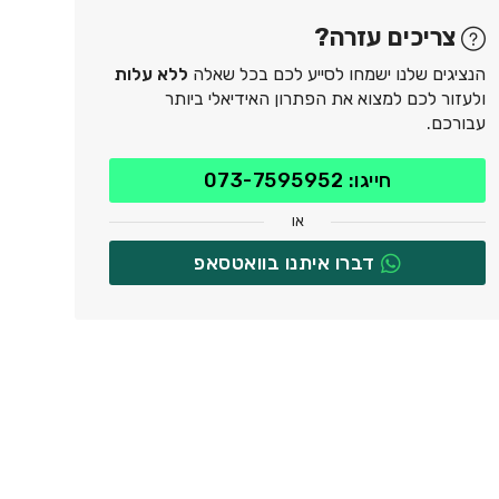
מאומת
מאומת
אלון
ריג'ס רחובות
צריכים עזרה?
 יגאל אלון, תל אביב
פרופ' הלל וחנן אופנהיימר 4, רחובות
הנציגים שלנו ישמחו לסייע לכם בכל שאלה
ללא עלות
ולעזור לכם למצוא את הפתרון האידיאלי ביותר
עבורכם.
חייגו: 073-7595952
או
דברו איתנו בוואטסאפ