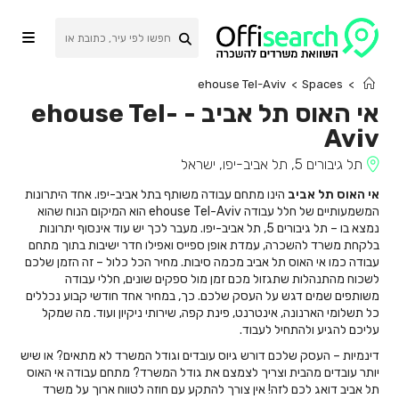
Ski
t
conten
ehouse Tel-Aviv
>
Spaces
>
אי האוס תל אביב
-
ehouse Tel-
Aviv
תל גיבורים 5, תל אביב-יפו, ישראל
אי האוס תל אביב
הינו מתחם עבודה משותף בתל אביב-יפו. אחד היתרונות
המשמעותיים של חלל עבודה ehouse Tel-Aviv הוא המיקום הנוח שהוא
נמצא בו – תל גיבורים 5, תל אביב-יפו. מעבר לכך יש עוד אינסוף יתרונות
בלקחת משרד להשכרה, עמדת אופן ספייס ואפילו חדר ישיבות בתוך מתחם
עבודה כמו אי האוס תל אביב מכמה סיבות. מחיר הכל כלול – זה הזמן שלכם
לשכוח מהתנהלות שתגזול מכם זמן מול ספקים שונים, חללי עבודה
משותפים שמים דגש על העסק שלכם. כך, במחיר אחד חודשי קבוע נכללים
כל תשלומי הארנונה, אינטרנט, פינת קפה, שירותי ניקיון ועוד. מה שמקל
עליכם להגיע ולהתחיל לעבוד.
דינמיות – העסק שלכם דורש גיוס עובדים וגודל המשרד לא מתאים? או שיש
יותר עובדים מהבית וצריך לצמצם את גודל המשרד? מתחם עבודה אי האוס
תל אביב דואג לכם לזה! אין צורך להתקע עם חוזה לטווח ארוך על משרד