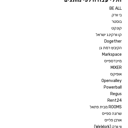
BE ALL
בי וורק
בוסטר
קונקט
קו וורקינג ישראל
Dogether
הקיבוץ רמת גן
Markspace
מיינדספייס
MIXER
אופיקס
Openvalley
Powerball
Regus
Rent24
ROOMS מבית פתאל
שרונה ספייס
אורבן פלייס
ווי וורק (WeWork)