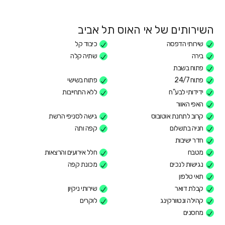
השירותים של אי האוס תל אביב
שירותי הדפסה
כיבוד קל
בירה
שתיה קלה
פתוח בשבת
פתוח 24/7
פתוח בשישי
ידידותי לבע"ח
ללא התחייבות
האפי האוור
קרוב לתחנת אוטובוס
גישה לסניפי הרשת
חניה בתשלום
קפה ותה
חדר ישיבות
מטבח
חלל אירועים והרצאות
נגישות לנכים
מכונת קפה
תאי טלפון
קבלת דואר
שירותי ניקיון
קהילה ונטוורקינג
לוקרים
מחסנים